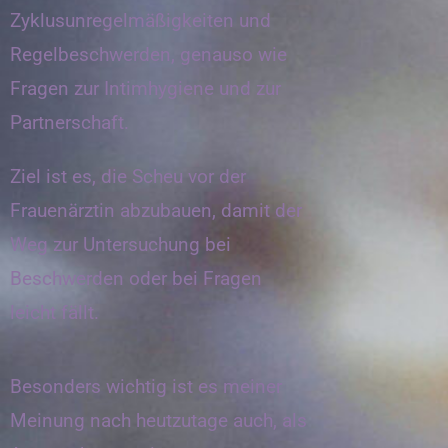
Zyklusunregelmäßigkeiten und
Regelbeschwerden, genauso wie
Fragen zur Intimhygiene und zur
Partnerschaft.
Ziel ist es, die Scheu vor der
Frauenärztin abzubauen, damit der
Weg zur Untersuchung bei
Beschwerden oder bei Fragen
leicht fällt.
Besonders wichtig ist es meiner
Meinung nach heutzutage auch, als