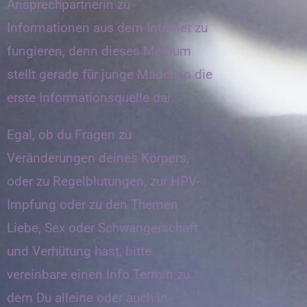
Ansprechpartnerin zu
Informationen aus dem Internet zu
fungieren, denn dieses Medium
stellt gerade für junge Mädchen die
erste Informationsquelle dar.
Egal, ob du Fragen zu
Veränderungen deines Körpers,
oder zu Regelblutungen, zur HPV-
Impfung oder zu den Themen
Liebe, Sex oder Schwangerschaft
und Verhütung hast, bitte
vereinbare einen Info Termin zu
dem Du alleine oder auch in