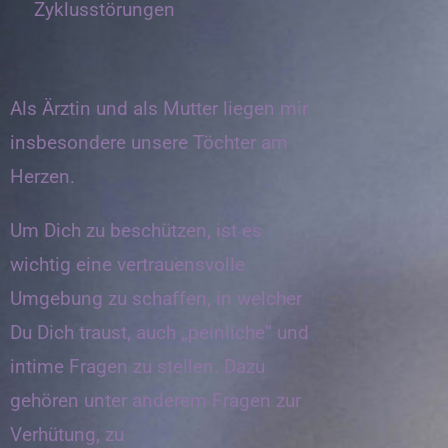
Zyklusstörungen
Als Ärztin und als Mutter liegen mir
insbesondere unsere Töchter am
Herzen.
Um Dich zu beschützen, ist es
wichtig eine vertrauensvolle
Umgebung zu schaffen, in welcher
Du Dich traust, auch „peinliche“ und
intime Fragen zu stellen. Dazu
gehören unter anderem Fragen zur
Verhütung, zu